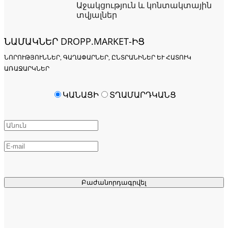
Աջակցություն և կոնտակտային
տվյալներ
ՆԱՄԱԿՆԵՐ DROPP.MARKET-ԻՑ
ՆՈՐՈՒԹՅՈՒՆՆԵՐ, ԳԱՂԱՓԱՐՆԵՐ, ԸՆՏՐԱՆԻՆԵՐ ԵՒ ՀԱՏՈՒԿ Ա
ՌԱՋԱՐԿՆԵՐ
ԿԱՆԱՑԻ
ՏՂԱՄԱՐԴԿԱՆՑ
Բաժանորդագրվել