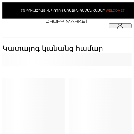
-7% ԳՈՎԱԶԴԱՅԻՆ ԿՈԴՈՎ ԱՌԱՋԻՆ ԳՆՄԱՆ ՀԱՄԱՐ
WELCOME7
Կատալոգ կանանց համար