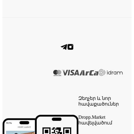
Զեղչեր և նոր
հավաքածուներ
Dropp.Market
հավելվածում