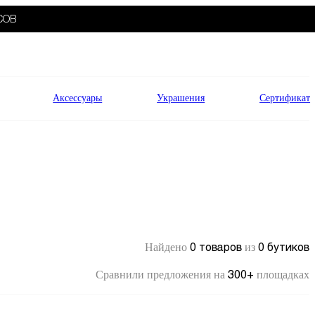
СОВ
Аксессуары
Украшения
Сертификат
0 товаров
0 бутиков
Найдено
из
300+
Сравнили предложения на
площадках