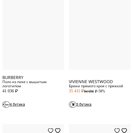
XS
INT
XL
INT
46
IT/FR
S
INT
48
IT/FR
L
INT
50
IT/FR
XXL
INT
54
IT/FR
BURBERRY
VIVIENNE WESTWOOD
Поло из пике с вышитым
логотипом
Брюки прямого кроя с пряжкой
41 036
35 411
-58%
84 096
P
P
P
4 бутика
3 бутика