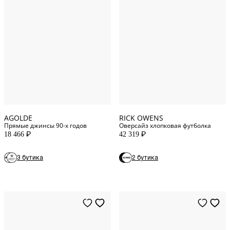
27
WAIST
29
WAIST
26
WAIST
30
WAIST
One Size
AGOLDE
RICK OWENS
Прямые джинсы 90-х годов
Оверсайз хлопковая футболка
18 466
42 319
P
P
3 бутика
2 бутика
L
INT