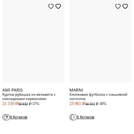
XL
Standard
XXS
Standard
44
Italy
XS
Standard
46
Italy
S
Standard
50
Italy
XXL
Standard
52
Italy
AMI PARIS
MARNI
Куртка-рубашка из вельвета с
Хлопковая футболка с нашивкой
накладными карманами
логотипа
21 530
23 961
-57%
-30%
50 632
34 313
P
P
P
P
6 бутиков
5 бутиков