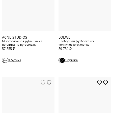
44
IT
S
INT
54
IT
XXL
INT
ACNE STUDIOS
LOEWE
Многослойная рубашка из
Свободная футболка из
поплина на пуговицах
технического хлопка
57 555
59 759
P
P
3 бутика
3 бутика
XL
INT
M
INT
L
INT
S
INT