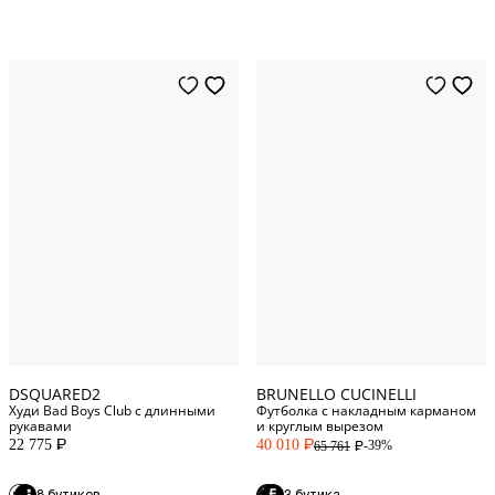
S
Standard
44
Italy
46
Italy
M
Standard
L
Standard
S
Standard
48
Italy
3XL
Standard
50
Italy
XXXL
DSQUARED2
BRUNELLO CUCINELLI
Худи Bad Boys Club с длинными
Футболка с накладным карманом
рукавами
и круглым вырезом
22 775
40 010
-39%
65 761
P
P
P
8 бутиков
3 бутика