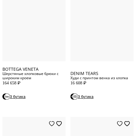
XL
INT
S
INT
50
IT
M
INT
52
IT
XXL
INT
BOTTEGA VENETA
DENIM TEARS
Шерстяные хлопковые брюки с
широким кроем
Худи с принтом венка из хлопка
164 658
16 608
P
P
3 бутика
3 бутика
50
IT