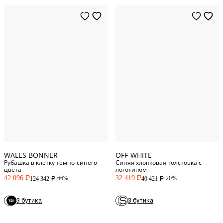
XS
Standard
S
Standard
44
IT/FR
M
Standard
46
IT/FR
L
Standard
52
IT/FR
XL
Standard
WALES BONNER
OFF-WHITE
Рубашка в клетку темно-синего
Синяя хлопковая толстовка с
цвета
логотипом
42 096
32 419
-66%
-20%
124 342
40 421
P
P
P
P
3 бутика
3 бутика