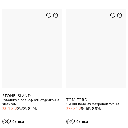
S
Standard
46
Italy/France
M
Standard
48
IT/FR
L
Standard
52
Italy/France
XL
Standard
54
Italy/France
XXL
Standard
56
Italy/France
STONE ISLAND
TOM FORD
Рубашка с рельефной отделкой и
значком
Синяя поло из махровой ткани
23 493
27 084
-19%
-50%
28 828
54 168
P
P
P
P
3 бутика
3 бутика