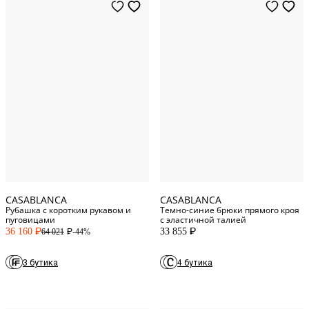
M
INT
S
Standard
46
France
XL
48
France
L
Standard
50
France
XXL
Standard
52
France
CASABLANCA
CASABLANCA
Рубашка с коротким рукавом и
Темно-синие брюки прямого кроя
пуговицами
с эластичной талией
36 160
33 855
-44%
64 021
P
P
P
3 бутика
4 бутика
M
Standard
L
Standard