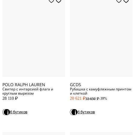
S
Standard
M
Standard
46
Europe
L
Standard
48
Europe
XL
Standard
50
Europe
XXL
Standard
52
Europe
POLO RALPH LAUREN
GCDS
Свитер с интарсией флага и
Рубашка с камуфляжным принтом
круглым вырезом
и клеткой
28 110
20 621
-39%
33 650
P
P
P
6 бутиков
6 бутиков
XS
M