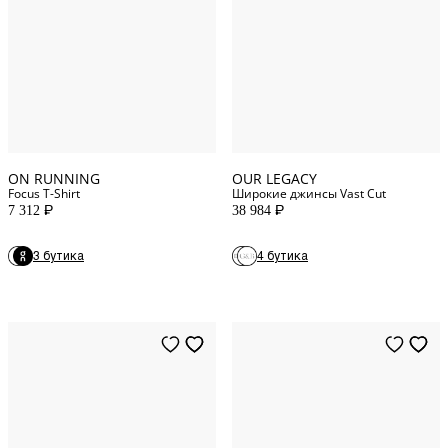
XL
INT
30
WAIST
XS
INT
31
WAIST
XXL
INT
36
WAIST
ON RUNNING
OUR LEGACY
Focus T-Shirt
Широкие джинсы Vast Cut
7 312
38 984
P
P
28
WAIST
3 бутика
4 бутика
29
WAIST
1
NUM
31
WAIST
2
NUM
33
WAIST
3
NUM
34
WAIST