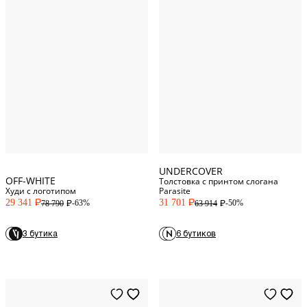
M
Standard
2
L
Standard
3
XL
Standard
4
XXL
Standard
5
UNDERCOVER
OFF-WHITE
Толстовка с принтом слогана
Худи с логотипом
Parasite
29 341
31 701
-63%
-50%
78 790
63 914
P
P
P
P
3 бутика
6 бутиков
M
INT