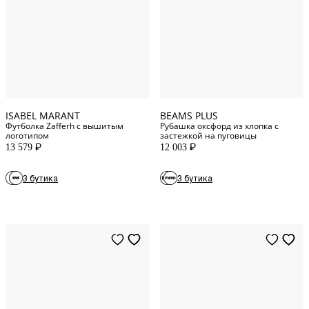
XS
INT
L
INT
M
INT
XL
INT
XL
INT
XXL
INT
ISABEL MARANT
BEAMS PLUS
Футболка Zafferh с вышитым
Рубашка оксфорд из хлопка с
логотипом
застежкой на пуговицы
13 579
12 003
P
P
3 бутика
3 бутика
33
WAIST
S
INT
28
WAIST
M
INT
32
WAIST
L
INT
34
WAIST