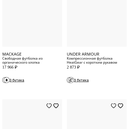
XXS
INT
XL
INT
XS
INT
XXXL
INT
XXXL
INT
XS
INT
MACKAGE
UNDER ARMOUR
Свободная футболка из
Компрессионная футболка
органического хлопка
HeatGear с коротким рукавом
17 966
2 873
P
P
3 бутика
3 бутика
S
INT
M
INT