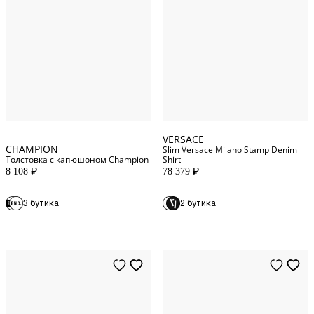
L
INT
XL
INT
48
IT
XXL
INT
52
IT
VERSACE
CHAMPION
Slim Versace Milano Stamp Denim
Толстовка с капюшоном Champion
Shirt
8 108
78 379
P
P
28
WAIST
3 бутика
2 бутика
29
WAIST
30
WAIST
31
WAIST