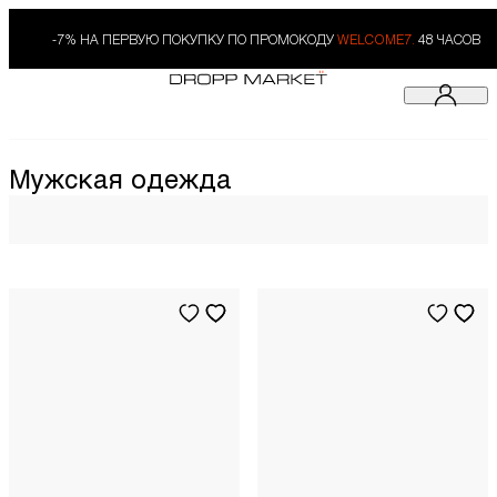
-7% НА ПЕРВУЮ ПОКУПКУ ПО ПРОМОКОДУ
WELCOME7.
48 ЧАСОВ
Мужская одежда
S
INT
M
INT
L
INT
XL
INT
L
INT
XS
INT
S
INT