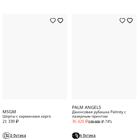
42
Italy
44
Italy
46
Italy
S
INT
48
Italy
M
INT
50
Italy
L
INT
54
Italy
XS
INT
PALM ANGELS
MSGM
Джинсовая рубашка Palmity с
Шорты с карманами карго
лазерным принтом
21 339
36 420
-74%
138 600
P
P
P
42
Italy
3 бутика
4 бутика