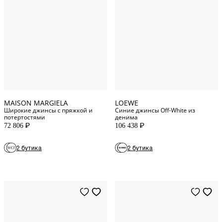
46
IT
32
WAIST
48
IT
33
WAIST
52
IT
34
WAIST
54
IT
MAISON MARGIELA
LOEWE
Широкие джинсы с пряжкой и
Синие джинсы Off-White из
потертостями
денима
72 806
106 438
P
P
2 бутика
2 бутика
44
IT
46
IT
48
IT