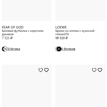
XXL
INT
M
INT
XXS
INT
XS
INT
FEAR OF GOD
LOEWE
Базовая футболка с коротким
Брюки из хлопка с кулиской
рукавом
relaxed fit
7 521
98 920
P
P
3 бутика
5 бутиков
XS
INT
S
INT
M
INT
M
INT
XS
INT
L
INT
S
INT
XL
INT
L
INT