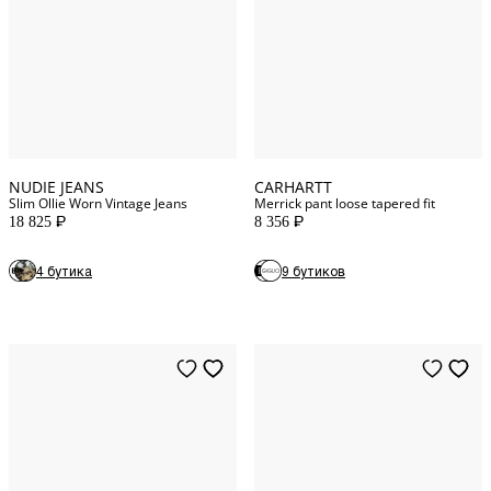
30
WAIST
34
WAIST
31
WAIST
36
WAIST
32
WAIST
31
WAIST
NUDIE JEANS
CARHARTT
Slim Ollie Worn Vintage Jeans
Merrick pant loose tapered fit
18 825
8 356
P
P
4 бутика
9 бутиков
L
INT
S
INT
S
INT
M
INT