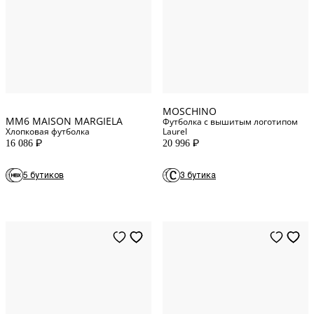
XXS
INT
S
INT
XS
INT
M
INT
XXL
INT
L
INT
MOSCHINO
MM6 MAISON MARGIELA
Футболка с вышитым логотипом
Хлопковая футболка
Laurel
16 086
20 996
P
P
28
WAIST
33
WAIST
5 бутиков
3 бутика
29
WAIST
29
WAIST
33
WAIST
28
WAIST
34
WAIST
30
WAIST
36
WAIST
32
WAIST