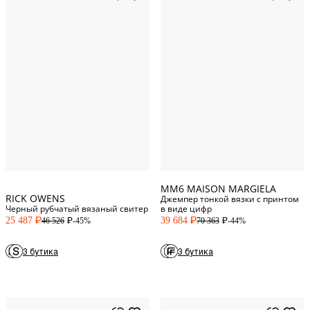
XS
Standard
M
Standard
S
L
Standard
M
Standard
XL
Standard
L
XXL
Standard
XL
MM6 MAISON MARGIELA
RICK OWENS
Джемпер тонкой вязки с принтом
Черный рубчатый вязаный свитер
в виде цифр
25 487
39 684
-45%
-44%
46 526
70 363
P
P
P
P
3 бутика
3 бутика
XXS
Standard
S
Standard