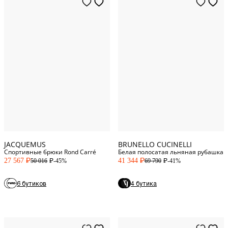
M
Standard
L
Standard
XL
INT
XL
Standard
S
Standard
XXL
Standard
M
Standard
XXXL
Standard
XXL
Standard
JACQUEMUS
BRUNELLO CUCINELLI
Спортивные брюки Rond Carré
Белая полосатая льняная рубашка
27 567
41 344
-45%
-41%
50 016
69 790
P
P
P
P
6 бутиков
4 бутика