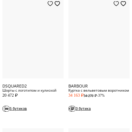
S
36
UK/US
L
38
UK/US
XL
Standard
40
UK/US
XXL
42
UK/US
XXXL
Standard
44
UK/US
DSQUARED2
BARBOUR
Шорты с логотипом и кулиской
Куртка с вельветовым воротником
20 472
34 163
-37%
54 270
P
P
P
5 бутиков
3 бутика