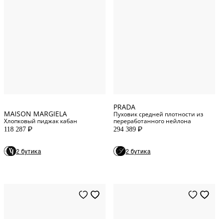
50
IT
52
IT
46
IT
54
IT
48
IT
56
IT
PRADA
MAISON MARGIELA
Пуховик средней плотности из
Хлопковый пиджак кабан
переработанного нейлона
118 287
294 389
P
P
28
WAIST
2 бутика
2 бутика
23
WAIST
24
WAIST
25
WAIST