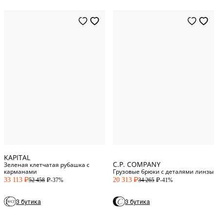
46
Italy
2
48
Italy
3
50
Italy
4
52
Italy
KAPITAL
C.P. COMPANY
Зеленая клетчатая рубашка с
карманами
Грузовые брюки с деталями линзы
33 113
20 313
-37%
-41%
52 458
34 265
P
P
P
P
3 бутика
3 бутика