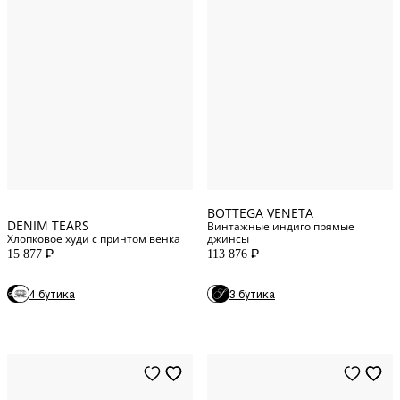
XL
INT
52
IT
M
INT
54
IT
S
INT
46
IT
L
INT
48
IT
BOTTEGA VENETA
DENIM TEARS
Винтажные индиго прямые
Хлопковое худи с принтом венка
джинсы
15 877
113 876
P
P
4 бутика
3 бутика
NUM 4
Standard
XS
Standard
NUM 5
Standard
S
Standard
1