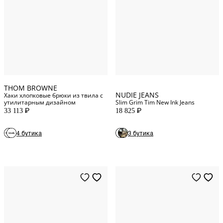
4
NUM
36
WAIST
5
NUM
38
WAIST
0
NUM
25
WAIST
THOM BROWNE
NUDIE JEANS
Хаки хлопковые брюки из твила с
утилитарным дизайном
Slim Grim Tim New Ink Jeans
33 113
18 825
P
P
S
INT
4 бутика
3 бутика
M
INT
XXL
INT
L
INT
S
INT
XL
INT
M
INT
XXL
INT
L
INT