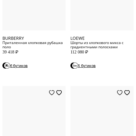
XXL
INT
XL
INT
XXXL
INT
XXL
INT
BURBERRY
LOEWE
Приталенная хлопковая рубашка
Шорты из хлопкового микса с
поло
градиентными полосками
39 418
112 080
P
P
6 бутиков
5 бутиков
41
COLLAR (CM)
42
COLLAR (CM)
39
COLLAR (CM)
39
COLLAR (CM)
40
COLLAR (CM)
40
COLLAR (CM)
41
COLLAR (CM)