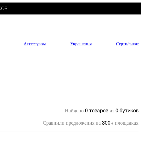
СОВ
Аксессуары
Украшения
Сертификат
0 товаров
0 бутиков
Найдено
из
300+
Сравнили предложения на
площадках