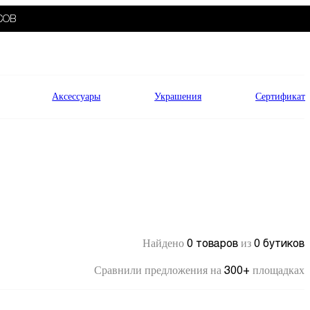
СОВ
Аксессуары
Украшения
Сертификат
0 товаров
0 бутиков
Найдено
из
300+
Сравнили предложения на
площадках