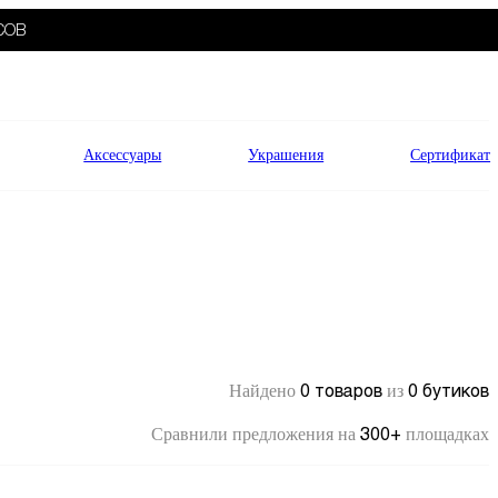
СОВ
Аксессуары
Украшения
Сертификат
0 товаров
0 бутиков
Найдено
из
300+
Сравнили предложения на
площадках