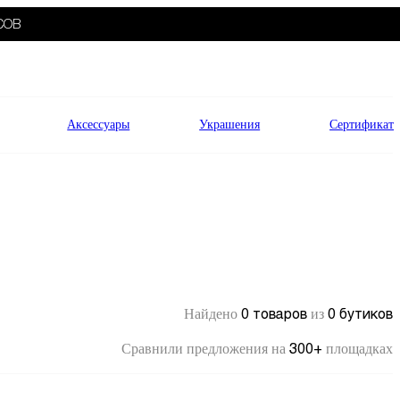
СОВ
Аксессуары
Украшения
Сертификат
0 товаров
0 бутиков
Найдено
из
300+
Сравнили предложения на
площадках