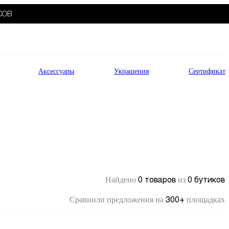
СОВ
Аксессуары
Украшения
Сертификат
0 товаров
0 бутиков
Найдено
из
300+
Сравнили предложения на
площадках