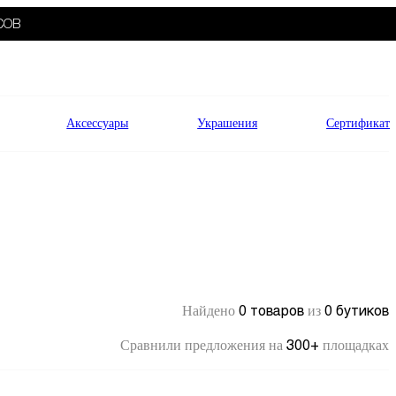
СОВ
Аксессуары
Украшения
Сертификат
0 товаров
0 бутиков
Найдено
из
300+
Сравнили предложения на
площадках