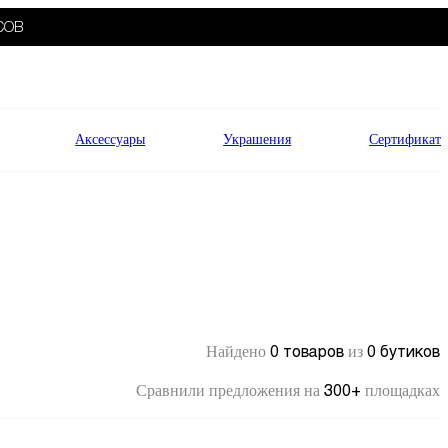
СОВ
Аксессуары
Украшения
Сертификат
0 товаров
0 бутиков
Найдено
из
300+
Сравнили предложения на
площадках