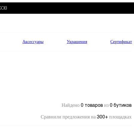
СОВ
Аксессуары
Украшения
Сертификат
0 товаров
0 бутиков
Найдено
из
300+
Сравнили предложения на
площадках