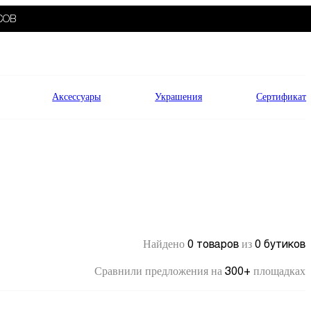
СОВ
Аксессуары
Украшения
Сертификат
0 товаров
0 бутиков
Найдено
из
300+
Сравнили предложения на
площадках