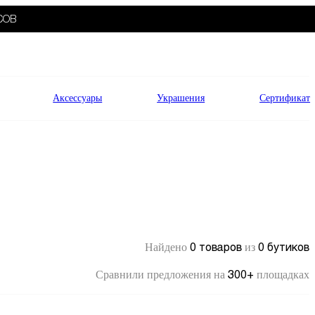
СОВ
Аксессуары
Украшения
Сертификат
0 товаров
0 бутиков
Найдено
из
300+
Сравнили предложения на
площадках