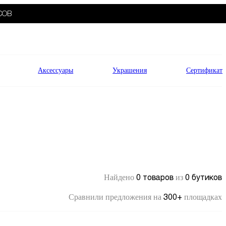
СОВ
Аксессуары
Украшения
Сертификат
0 товаров
0 бутиков
Найдено
из
300+
Сравнили предложения на
площадках