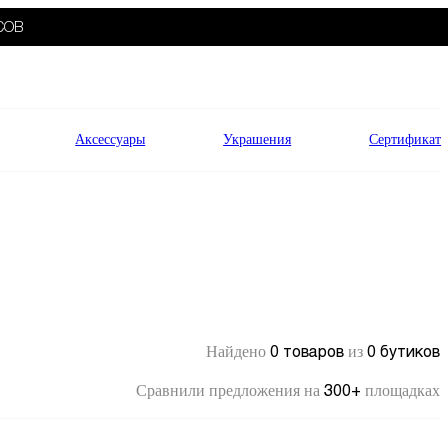
СОВ
Аксессуары
Украшения
Сертификат
0 товаров
0 бутиков
Найдено
из
300+
Сравнили предложения на
площадках