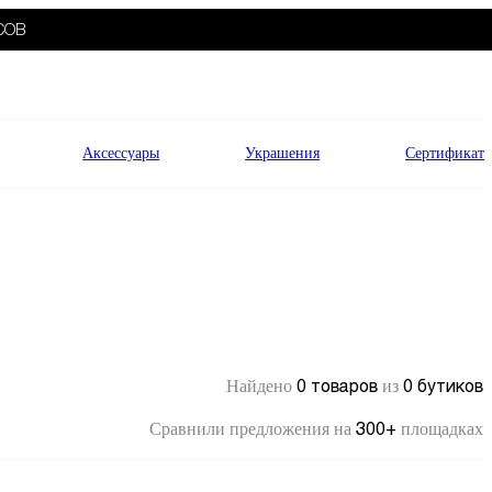
СОВ
Аксессуары
Украшения
Сертификат
0 товаров
0 бутиков
Найдено
из
300+
Сравнили предложения на
площадках