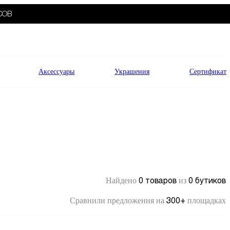
СОВ
Аксессуары
Украшения
Сертификат
0 товаров
0 бутиков
Найдено
из
300+
Сравнили предложения на
площадках