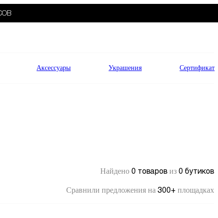
СОВ
Аксессуары
Украшения
Сертификат
0 товаров
0 бутиков
Найдено
из
300+
Сравнили предложения на
площадках