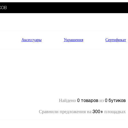
СОВ
Аксессуары
Украшения
Сертификат
0 товаров
0 бутиков
Найдено
из
300+
Сравнили предложения на
площадках