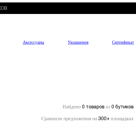
СОВ
Аксессуары
Украшения
Сертификат
0 товаров
0 бутиков
Найдено
из
300+
Сравнили предложения на
площадках