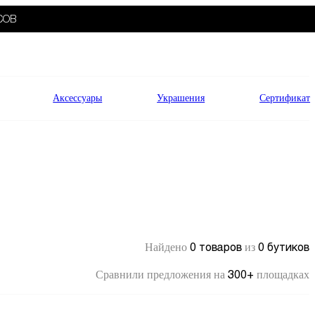
СОВ
Аксессуары
Украшения
Сертификат
0 товаров
0 бутиков
Найдено
из
300+
Сравнили предложения на
площадках