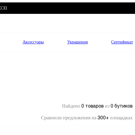
СОВ
Аксессуары
Украшения
Сертификат
0 товаров
0 бутиков
Найдено
из
300+
Сравнили предложения на
площадках