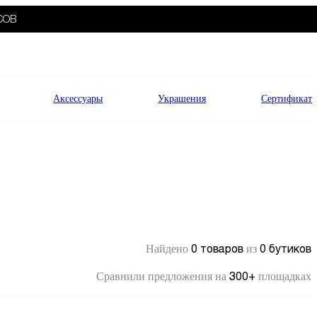
СОВ
Аксессуары
Украшения
Сертификат
0 товаров
0 бутиков
Найдено
из
300+
Сравнили предложения на
площадках