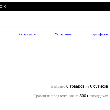
СОВ
Аксессуары
Украшения
Сертификат
0 товаров
0 бутиков
Найдено
из
300+
Сравнили предложения на
площадках