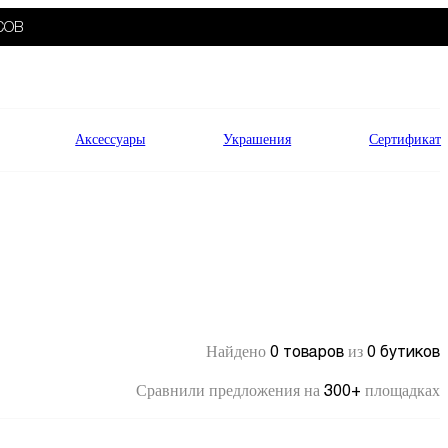
СОВ
Аксессуары
Украшения
Сертификат
0 товаров
0 бутиков
Найдено
из
300+
Сравнили предложения на
площадках