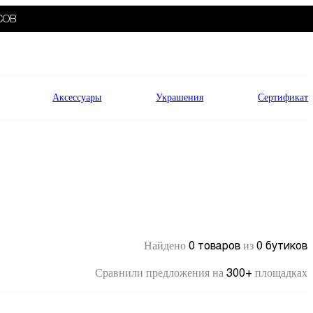
СОВ
Аксессуары
Украшения
Сертификат
0 товаров
0 бутиков
Найдено
из
300+
Сравнили предложения на
площадках