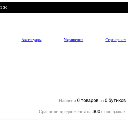
СОВ
Аксессуары
Украшения
Сертификат
0 товаров
0 бутиков
Найдено
из
300+
Сравнили предложения на
площадках