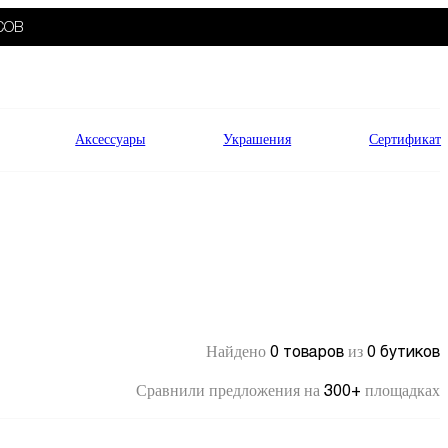
СОВ
Аксессуары
Украшения
Сертификат
0 товаров
0 бутиков
Найдено
из
300+
Сравнили предложения на
площадках