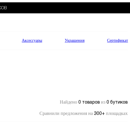
СОВ
Аксессуары
Украшения
Сертификат
0 товаров
0 бутиков
Найдено
из
300+
Сравнили предложения на
площадках