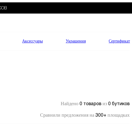
СОВ
Аксессуары
Украшения
Сертификат
0 товаров
0 бутиков
Найдено
из
300+
Сравнили предложения на
площадках