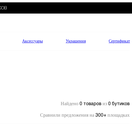
СОВ
Аксессуары
Украшения
Сертификат
0 товаров
0 бутиков
Найдено
из
300+
Сравнили предложения на
площадках