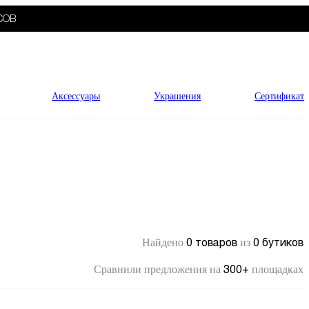
СОВ
Аксессуары
Украшения
Сертификат
0 товаров
0 бутиков
Найдено
из
300+
Сравнили предложения на
площадках