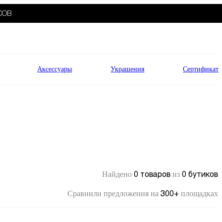
СОВ
Аксессуары
Украшения
Сертификат
0 товаров
0 бутиков
Найдено
из
300+
Сравнили предложения на
площадках