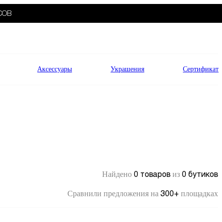
СОВ
Аксессуары
Украшения
Сертификат
0 товаров
0 бутиков
Найдено
из
300+
Сравнили предложения на
площадках