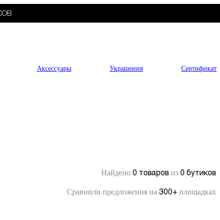
СОВ
Аксессуары
Украшения
Сертификат
0 товаров
0 бутиков
Найдено
из
300+
Сравнили предложения на
площадках