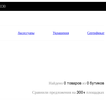
СОВ
Аксессуары
Украшения
Сертификат
0 товаров
0 бутиков
Найдено
из
300+
Сравнили предложения на
площадках