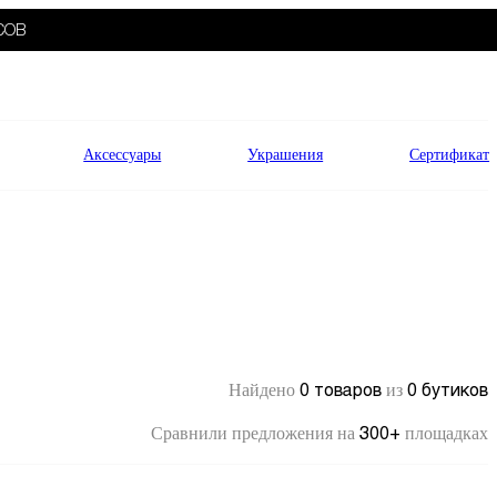
СОВ
Аксессуары
Украшения
Сертификат
0 товаров
0 бутиков
Найдено
из
300+
Сравнили предложения на
площадках