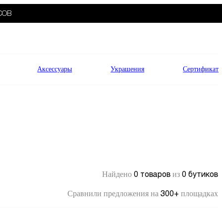
СОВ
Аксессуары
Украшения
Сертификат
0 товаров
0 бутиков
Найдено
из
300+
Сравнили предложения на
площадках