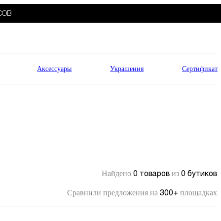
СОВ
Аксессуары
Украшения
Сертификат
0 товаров
0 бутиков
Найдено
из
300+
Сравнили предложения на
площадках