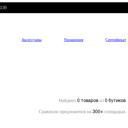
СОВ
Аксессуары
Украшения
Сертификат
0 товаров
0 бутиков
Найдено
из
300+
Сравнили предложения на
площадках