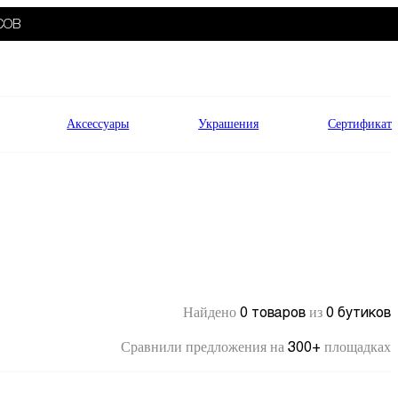
СОВ
Аксессуары
Украшения
Сертификат
0 товаров
0 бутиков
Найдено
из
300+
Сравнили предложения на
площадках