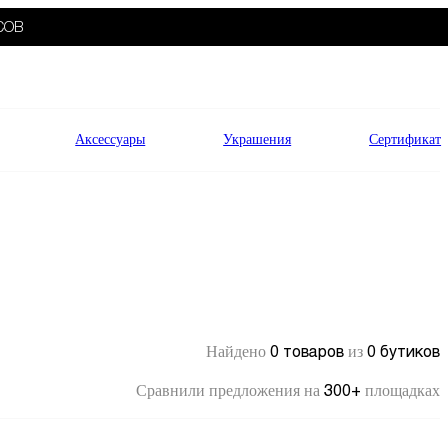
СОВ
Аксессуары
Украшения
Сертификат
0 товаров
0 бутиков
Найдено
из
300+
Сравнили предложения на
площадках