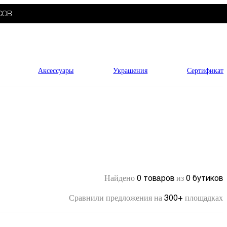
СОВ
Аксессуары
Украшения
Сертификат
0 товаров
0 бутиков
Найдено
из
300+
Сравнили предложения на
площадках