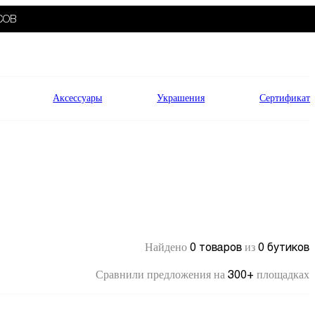
СОВ
Аксессуары
Украшения
Сертификат
0 товаров
0 бутиков
Найдено
из
300+
Сравнили предложения на
площадках