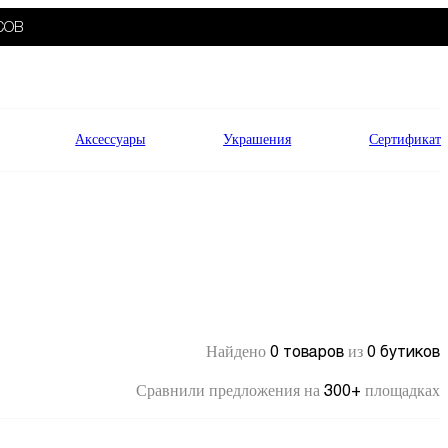
СОВ
Аксессуары
Украшения
Сертификат
0 товаров
0 бутиков
Найдено
из
300+
Сравнили предложения на
площадках