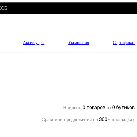
СОВ
Аксессуары
Украшения
Сертификат
0 товаров
0 бутиков
Найдено
из
300+
Сравнили предложения на
площадках