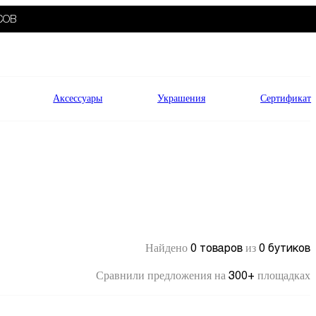
СОВ
Аксессуары
Украшения
Сертификат
0 товаров
0 бутиков
Найдено
из
300+
Сравнили предложения на
площадках