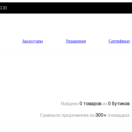
СОВ
Аксессуары
Украшения
Сертификат
0 товаров
0 бутиков
Найдено
из
300+
Сравнили предложения на
площадках