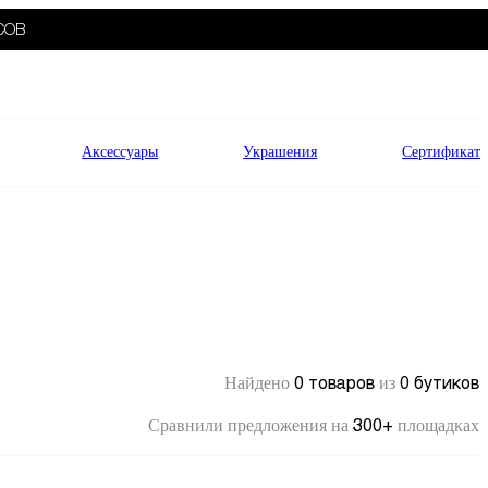
СОВ
Аксессуары
Украшения
Сертификат
0 товаров
0 бутиков
Найдено
из
300+
Сравнили предложения на
площадках