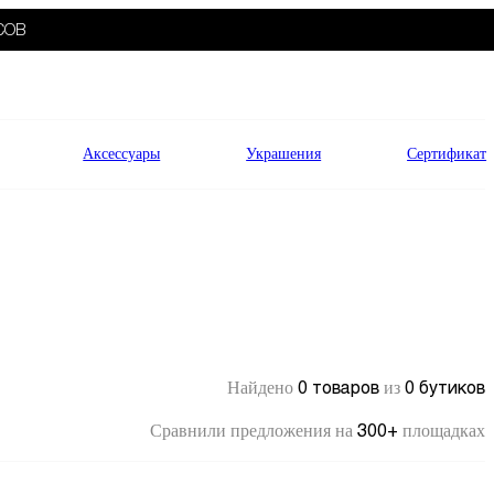
СОВ
Аксессуары
Украшения
Сертификат
0 товаров
0 бутиков
Найдено
из
300+
Сравнили предложения на
площадках